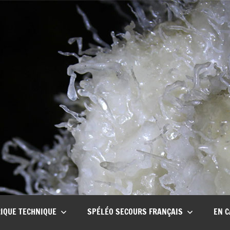
CSCT
Club
spéléo
Canyon
de
Tullins
IQUE TECHNIQUE
SPÉLÉO SECOURS FRANÇAIS
EN C