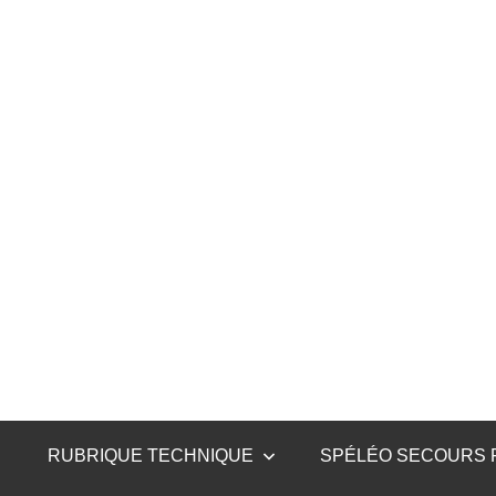
Club
CSCT
spéléo
Canyon
de
Tullins
RUBRIQUE TECHNIQUE
SPÉLÉO SECOURS 