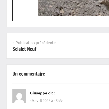
Comptes
rendu
Navigation
Publication précédente
Compte-
Scialet Neuf
de
rendu
l’article
Spéléo
Un commentaire
Giuseppe
dit :
19 avril 2026 à 15h31