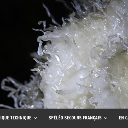
CSCT
Club
spéléo
Canyon
de
Tullins
IQUE TECHNIQUE
SPÉLÉO SECOURS FRANÇAIS
EN C