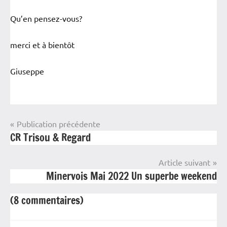
Qu’en pensez-vous?
merci et à bientôt
Giuseppe
Navigation
Publication précédente
CR Trisou & Regard
3SI
de
l’article
Informations
Article suivant
Minervois Mai 2022 Un superbe weekend
(8 commentaires)