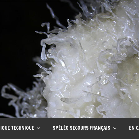
CSCT
Club
spéléo
Canyon
de
Tullins
IQUE TECHNIQUE
SPÉLÉO SECOURS FRANÇAIS
EN C