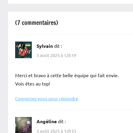
l’article
Spéléo
(7 commentaires)
Sylvain
dit :
3 août 2025 à 12h19
Merci et bravo à cette belle équipe qui fait envie.
Vois êtes au top!
Connectez-vous pour répondre
Angéline
dit :
3 août 2025 à 12h33