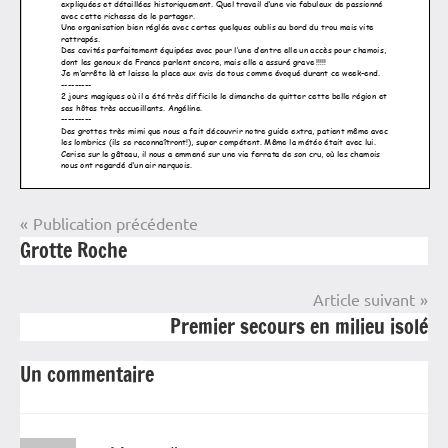
Navigation
Publication précédente
Comptes
Grotte Roche
de
rendu
l’article
Compte-
Article suivant
rendu
Premier secours en milieu isolé
Spéléo
Un commentaire