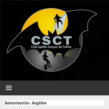
Aller
au
contenu
CSCT
Club
spéléo
Canyon
de
Tullins
Auteur/autrice :
Angéline