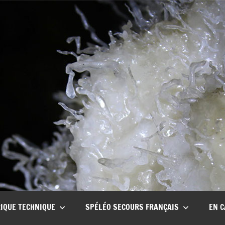
CSCT
Club
spéléo
Canyon
de
Tullins
IQUE TECHNIQUE
SPÉLÉO SECOURS FRANÇAIS
EN C