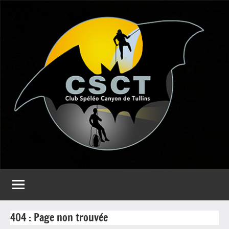
Aller
au
contenu
CSCT
Club
spéléo
Canyon
de
Tullins
404 : Page non trouvée