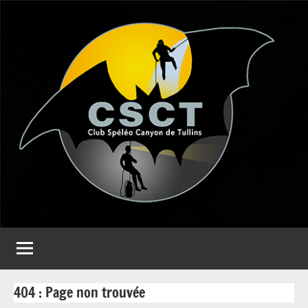
Aller
au
contenu
CSCT
Club
spéléo
Canyon
de
Tullins
404 : Page non trouvée