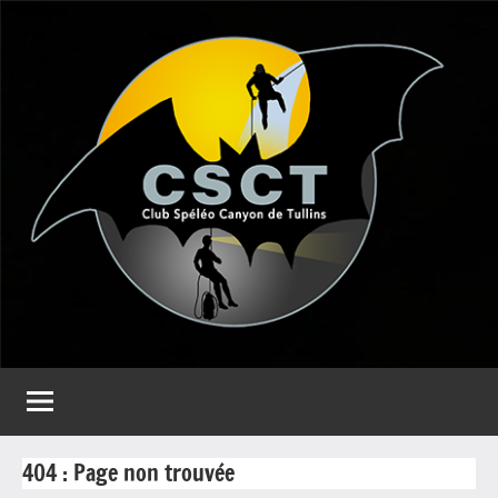
Aller
au
contenu
CSCT
Club
spéléo
Canyon
de
Tullins
404 : Page non trouvée