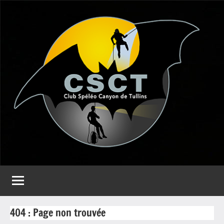
Aller
au
contenu
CSCT
Club
spéléo
Canyon
de
Tullins
404 : Page non trouvée