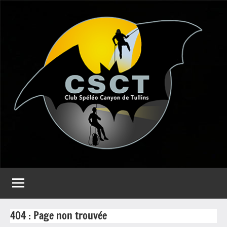
Aller
au
contenu
CSCT
Club
spéléo
Canyon
de
Tullins
404 : Page non trouvée