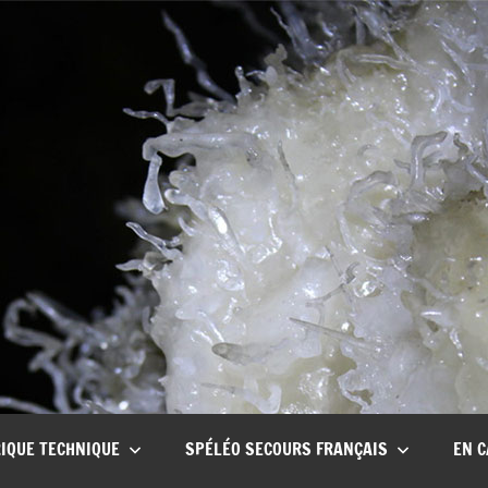
CSCT
Club
spéléo
Canyon
de
Tullins
IQUE TECHNIQUE
SPÉLÉO SECOURS FRANÇAIS
EN C