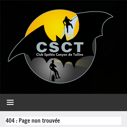
Aller
au
contenu
CSCT
Club
spéléo
Canyon
de
Tullins
404 : Page non trouvée