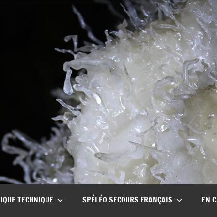
CSCT
Club
spéléo
Canyon
de
Tullins
IQUE TECHNIQUE
SPÉLÉO SECOURS FRANÇAIS
EN C